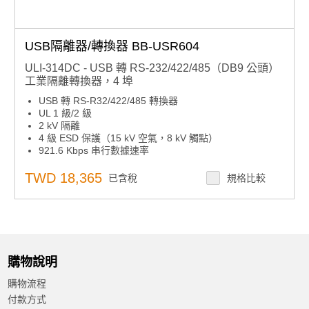
USB隔離器/轉換器 BB-USR604
ULI-314DC - USB 轉 RS-232/422/485（DB9 公頭）
工業隔離轉換器，4 埠
USB 轉 RS-R32/422/485 轉換器
UL 1 級/2 級
2 kV 隔離
4 級 ESD 保護（15 kV 空氣，8 kV 觸點）
921.6 Kbps 串行數據速率
- 40 至 + 80 °C 工作溫度
DIN 和平板安裝選項
TWD 18,365
已含稅
規格比較
TB 和電源插孔 10-30 VDC 電源輸入
高保留性USB連接器，插入式串行端子塊
購物說明
購物流程
付款方式