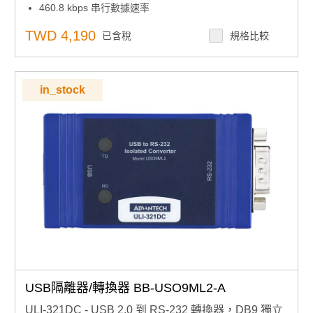
460.8 kbps 串行數據速率
隨附USB電纜
TWD 4,190
已含稅
規格比較
in_stock
USB隔離器/轉換器 BB-USO9ML2-A
ULI-321DC - USB 2.0 到 RS-232 轉換器，DB9 獨立