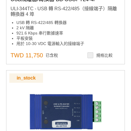
ULI-344TC - USB 轉 RS-422/485（接線端子）隔離
轉換器 4 埠
USB 轉 RS-422/485 轉換器
2 kV 隔離
921.6 Kbps 串行數據速率
平板安裝
用於 10-30 VDC 電源輸入的接線端子
高保留性USB連接器，插入式串行端子塊
隨附USB電纜
TWD 11,750
已含稅
規格比較
in_stock