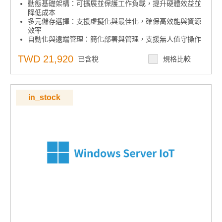
動態基礎架構：可擴展並保護工作負載，提升硬體效益並
降低成本
多元儲存選擇：支援虛擬化與最佳化，確保高效能與資源
效率
自動化與遠端管理：簡化部署與管理，支援無人值守操作
集中安全控管：內建安全功能，集中管理存取與稽核
下單須知：嵌入式授權產品不可取消、退貨或退款，下單
TWD 21,920
已含稅
規格比較
前請確認型號正確
in_stock