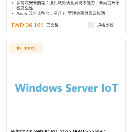
多層次安全防護：強化威脅偵測與防禦能力，全面提升系
統安全性
Azure 混合式整合：提升 IT 管理效率與雲端協同
效能優化：Windows container 影像大小減少最多 40%，
啟動更快、效能更佳
TWD 36,165
已含稅
規格比較
下單須知：嵌入式授權產品下單後不可取消、退貨或退
款，下單前請確認型號正確
in_stock
Windows Server IoT 2022 968TS22S5C