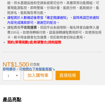
統、供水基礎設施和空調系統密切合作，具備常用功能模組，可
實現能源監控、即時警報、分項計量、能耗分析、能耗統計、能
耗排名、能耗報告等功能。
課程將於人數確認後寄發「確定開課通知」，屆時再請您依通知
內容完成匯款即可，謝謝您的配合。
課程費用
不收取運費
，但因平台系統限制，報名時會自動帶入運
費150元。如使用轉帳付款，請直接轉課程費用即可，如使用信用
卡，刷卡時金額會包含運費，但扣款時會扣除此費用。
預約(案場規劃)或(軟硬整合)諮詢服務
NT$1,500
已含稅
即時庫存，可詢問右下角智能客服↘
加入購物車
直接結帳
產品亮點