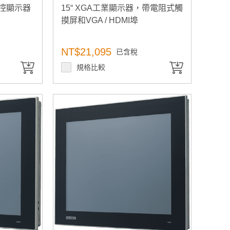
觸控顯示器
15“ XGA工業顯示器，帶電阻式觸
摸屏和VGA / HDMI埠
NT$21,095
已含稅
規格比較