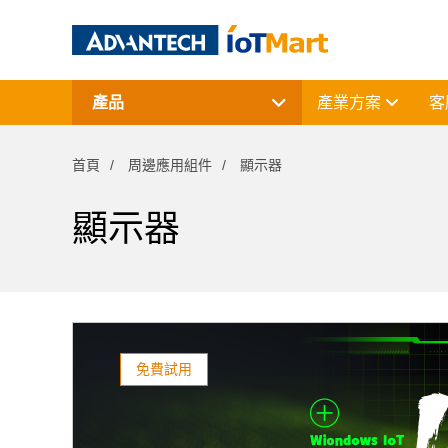
產品
產業方案
客
網通產品
資料擷取與控制
首頁
周邊應用組件
顯示器
電腦平台
終端解決方案
周邊應用組件
顯示器
授權軟體與研華課程
免費試用