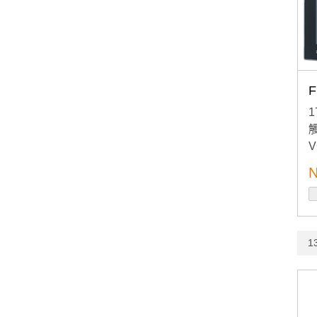
F
V
N
13