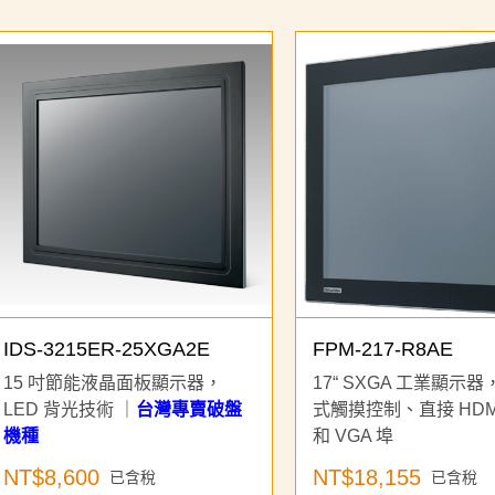
加入購物車
IDS-3215ER-25XGA2E
FPM-217-R8AE
15 吋節能液晶面板顯示器，
17“ SXGA 工業顯示
LED 背光技術 ｜
台灣專賣破盤
式觸摸控制、直接 HDM
機種
和 VGA 埠
產品已加入購物車
NT$8,600
NT$18,155
已含稅
已含稅