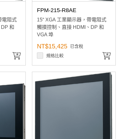
FPM-215-R8AE
，帶電阻式
15“ XGA 工業顯示器，帶電阻式
DP 和
觸摸控制、直接 HDMI、DP 和
VGA 埠
NT$15,425
已含稅
規格比較