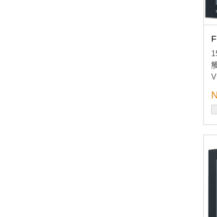
F
V
N