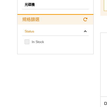
光碟機
規格篩選
Status
In Stock
D