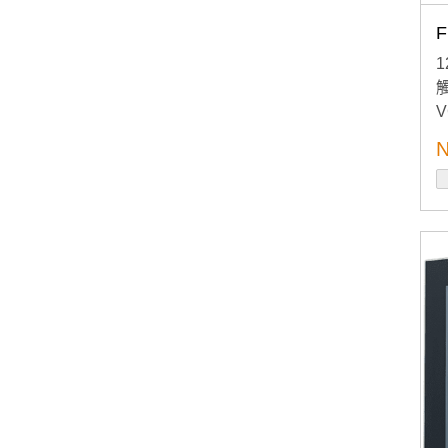
F
V
N