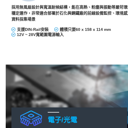
採用無風扇設計與寬溫耐候結構，能在高熱、粉塵與振動等嚴苛環
穩定運作，非常適合部署於石化與鋼鐵廠的前線設備監控、環境感
資料採集場景
支援DIN-Rail安裝
體積只要60 x 158 x 114 mm
12V ~ 28V寬範圍電源輸入
電子/光電