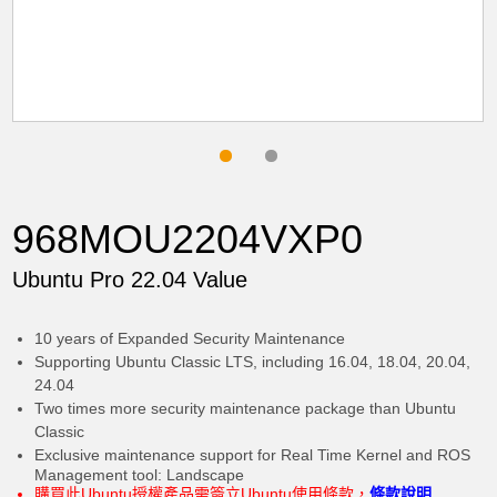
968MOU2204VXP0
Ubuntu Pro 22.04 Value
10 years of Expanded Security Maintenance
Supporting Ubuntu Classic LTS, including 16.04, 18.04, 20.04,
24.04
Two times more security maintenance package than Ubuntu
Classic
Exclusive maintenance support for Real Time Kernel and ROS
Management tool: Landscape
加入購物車
購買此Ubuntu授權產品需簽立Ubuntu使用條款，
條款說明