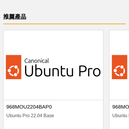
推薦產品
968MOU2204BAP0
968MO
Ubuntu Pro 22.04 Base
Ubuntu 