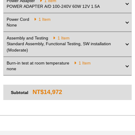
Power Adapter
1 Item
POWER ADAPTER A/D 100-240V 60W 12V 1.5A
Power Cord
1 Item
None
Assembly and Testing
1 Item
Standard Assembly, Functional Testing, SW installation
(Moderate)
Burn-in test at room temperature
1 Item
none
NT$14,972
Subtotal