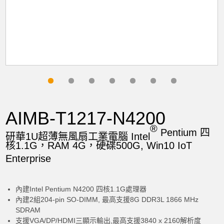
Solid State Disk (2.5" SSD Hard Drive)
None
Operating System
None
AIMB-T1217-N4200
Software
®
Pentium 四
研華1U超薄無風扇工業電腦 Intel
核1.1G，RAM 4G，硬碟500G, Win10 IoT
ATI OEM 2021 Personal
Enterprise
Power Adapter
內建Intel Pentium N4200 四核1.1G處理器
內建2組204-pin SO-DIMM, 最高支援8G DDR3L 1866 MHz
POWER ADAPTER A/D 100-240V 60W
SDRAM
12V 1.5A
支援VGA/DP/HDMI三顯示輸出,最高支援3840 x 2160解析度