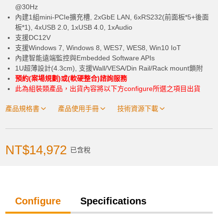
@30Hz
內建1組mini-PCIe擴充槽, 2xGbE LAN, 6xRS232(前面板*5+後面
Power Cord
板*1), 4xUSB 2.0, 1xUSB 4.0, 1xAudio
加入購物車
支援DC12V
None
支援Windows 7, Windows 8, WES7, WES8, Win10 IoT
內建智能遠端監控與Embedded Software APIs
1U超薄設計(4.3cm), 支援Wall/VESA/Din Rail/Rack mount鎖附
Assembly and Testing
預約(案場規劃)或(軟硬整合)諮詢服務
此為組裝類產品，出貨內容將以下方configure所選之項目出貨
產品已加入購物車
Standard Assembly, Functional
產品規格書
產品使用手冊
技術資源下載
Testing, SW installation (Moderate)
> 前往結帳
Burn-in test at room temperature
NT$14,972
已含稅
none
Configure
Specifications