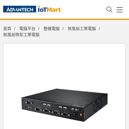
Configure Your System
首頁
電腦平台
整機電腦
無風扇工業電腦
Base System
無風扇微型工業電腦
1U Thin Barebone System with Intel
Pentium processor N4200
CPU
Intel® Pentium® N4200 1.1 GHz Quad
Core Processor Built In
RAM
None