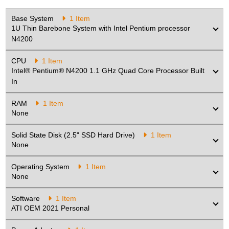
Base System
1 Item
1U Thin Barebone System with Intel Pentium processor
N4200
CPU
1 Item
Intel® Pentium® N4200 1.1 GHz Quad Core Processor Built
In
RAM
1 Item
None
Solid State Disk (2.5" SSD Hard Drive)
1 Item
None
Operating System
1 Item
None
Software
1 Item
ATI OEM 2021 Personal