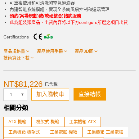
可重複使用和可清洗的空氣過濾器
Windows 11 Pro 64-bit TW DVD
內建智能系統模組，實現全系統風扇控制和遠端管理
預約(案場規劃)或(軟硬整合)諮詢服務
此為組裝類產品，出貨內容將以下方configure所選之項目出貨
Power Adapter
Certifications
None
產品規格書
產品使用手冊
產品3D圖
技術資源下載
RAID Card
None
NT$81,226
已含稅
加入購物車
直接結帳
Solid State Disk
相關分類
研華 16GB DDR4-3200 1GbX8 1.2V 三星
加入購物車
晶片
ATX 機箱
機架式 機箱
工業機箱 ATX
工業機箱 機架式
工業電腦 機箱
工業機箱 工業電腦
Power Cord