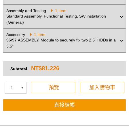
Assembly and Testing
1 Item
Standard Assembly, Functional Testing, SW installation
(General)
Accessory
1 Item
96/97 ASSEMBLY, Module to securely fix two 2.5" HDDs in a
3.5"
NT$81,226
Subtotal
預覽
加入購物車
直接結帳