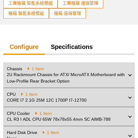
工業機箱 智能系統模組
工業機箱 遠端管理
None
產品已加入購物車
機箱 智能系統模組
機箱 遠端管理
> 前往結帳
Service Charge
Configure
Specifications
On Site Service-1yr/5day/8hr Next
Working Day
Chassis
1 Item
Riser Card
2U Rackmount Chassis for ATX/ MicroATX Motherboard with
Low-Profile Rear Bracket Option
None
CPU
1 Item
CORE I7 2.1G 25M 12C 1700P I7-12700
DVD-RW
CPU Cooler
1 Item
CL R3 I ADL CPU 65W 78x78x55.4mm SC AIMB-788
none
Hard Disk Drive
1 Item