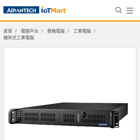
Configure Your System
首頁
電腦平台
整機電腦
工業電腦
Chassis
機架式工業電腦
2U Rackmount Chassis for ATX/
MicroATX Motherboard with Low-
Profile Rear Bracket Option
CPU
CORE I7 2.1G 25M 12C 1700P I7-12700
CPU Cooler
CL R3 I ADL CPU 65W 78x78x55.4mm
SC AIMB-788