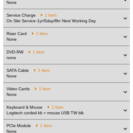
None
Assembly and Testing
Service Charge
1 Item
On Site Service-1yr/5day/8hr Next Working Day
Standard Assembly, Functional
Testing, SW installation (General)
Riser Card
1 Item
None
Accessory
DVD-RW
1 Item
none
96/97 ASSEMBLY, Module to securely
fix two 2.5" HDDs in a 3.5"
SATA Cable
1 Item
None
Video Cards
1 Item
None
Keyboard & Mouse
1 Item
Logitech corded kb + mouse USB TW blk
PCIe Module
1 Item
None