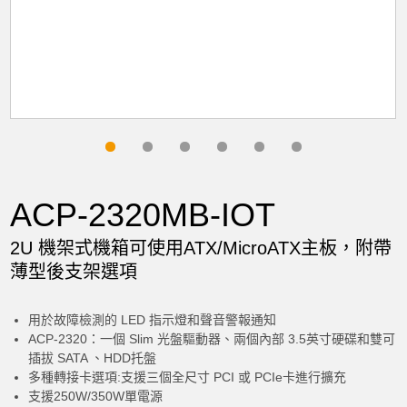
Hard Disk Drive
None
Memory
16GB DDR4 DIMM-3200 1GbX8 SAM
ACP-2320MB-IOT
Motherboard
2U 機架式機箱可使用ATX/MicroATX主板，附帶
薄型後支架選項
LGA1700 ATX
Q670E/iBMC/DP/HDMI/2GbE/M.2/14USB
用於故障檢測的 LED 指示燈和聲音警報通知
(型號: AIMB-788)
ACP-2320：一個 Slim 光盤驅動器、兩個內部 3.5英寸硬碟和雙可
插拔 SATA 、HDD托盤
多種轉接卡選項:支援三個全尺寸 PCI 或 PCIe卡進行擴充
Operating System
支援250W/350W單電源