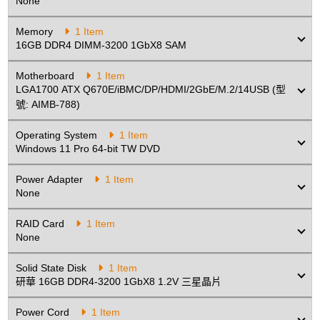
None
SATA Cable
Memory
1 Item
None
16GB DDR4 DIMM-3200 1GbX8 SAM
Motherboard
1 Item
Video Cards
LGA1700 ATX Q670E/iBMC/DP/HDMI/2GbE/M.2/14USB (型
號: AIMB-788)
None
Operating System
1 Item
Windows 11 Pro 64-bit TW DVD
Keyboard & Mouse
Power Adapter
1 Item
None
Logitech corded kb + mouse USB TW
blk
RAID Card
1 Item
None
PCIe Module
Solid State Disk
1 Item
研華 16GB DDR4-3200 1GbX8 1.2V 三星晶片
None
Power Cord
1 Item