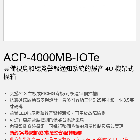
ACP-4000MB-IOTe
具備視覺和聽覺警報通知系統的靜音 4U 機架式
機箱
加入購物車
支援ATX 主板或PICMG背板(可多達15個插槽)
抗震硬碟啟動器支架設計，最多可容納三個5.25英寸和一個3.5英
寸硬碟
前置LED指示燈和聲音警報通知，可用於故障檢測
可進行風扇速度控制的低噪音系統風扇
內建智能系統模組，可進行整個系統的風扇控制及遠端管理
預約(案場規劃)或(軟硬整合)諮詢服務
產品已加入購物車
此為組裝類產品，出貨內容將以下方configure所選之項目出貨