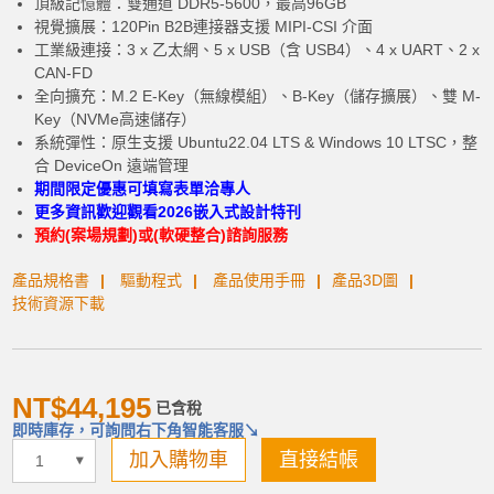
頂級記憶體：雙通道 DDR5-5600，最高96GB
視覺擴展：120Pin B2B連接器支援 MIPI-CSI 介面
工業級連接：3 x 乙太網、5 x USB（含 USB4）、4 x UART、2 x
CAN-FD
全向擴充：M.2 E-Key（無線模組）、B-Key（儲存擴展）、雙 M-
Key（NVMe高速儲存）
系統彈性：原生支援 Ubuntu22.04 LTS & Windows 10 LTSC，整
合 DeviceOn 遠端管理
期間限定優惠可填寫表單洽專人
更多資訊歡迎觀看2026嵌入式設計特刊
加入購物車
預約(案場規劃)或(軟硬整合)諮詢服務
產品規格書
驅動程式
產品使用手冊
產品3D圖
技術資源下載
產品已加入購物車
NT$44,195
> 前往結帳
已含稅
即時庫存，可詢問右下角智能客服↘
加入購物車
直接結帳