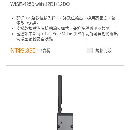
WISE-4250 with 12DI+12DO
配備 12 路數位輸入與 12 路數位輸出，採用高密度、緊
湊型 I/O 設計
支援乾接點與濕接點輸入模式，兼容多種感測器類型
當通訊中斷時，Fail Safe Value (FSV) 功能可自動將輸出
切換至預設安全狀態
支援 IEEE 802.11ac（2.4GHz/5GHz），提供穩定且高速
的無線連接
NT$9,335
已含稅
規格比較
搭載 WPA3/TLS 1.3 加密與 X.509 憑證認證，確保資料
傳輸安全
具備超過 10,000 筆資料本地儲存容量，支援 SNTP /
RTC 時間同步，以及 Watchdog 定時器自動重連機制
完整支援多種通訊協議，包括 MQTT、Modbus/TCP、
SNTP、TCP/IP、HTTPS、RESTful、UDP 及 DHCP。