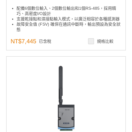
配備6個數位輸入、2個數位輸出和1個RS-485，採用精
巧、高密度I/O設計
支援乾接點和濕接點輸入模式，以廣泛相容於各種感測器
故障安全值 (FSV) 確保在通訊中斷時，輸出預設為安全狀
態
支援 IEEE 802.11ac (2.4GHz/5GHz) 以提供穩定且高速
的無線連接
NT$7,445
已含稅
規格比較
確保使用WPA3/TLS 1.3加密和X.509證書驗證進行安全的
數據傳輸
本地儲存超過10,000個數據點，具備SNTP/RTC時間同步
和監視計時器自動連接恢復功能
提供全面的協議支援，包括MQTT、Modbus/TCP、
SNTP、TCP/IP、HTTPS、RESTful、UDP和DHCP