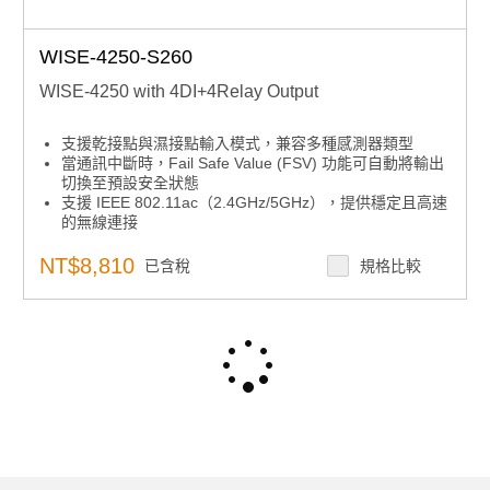
WISE-4250-S260
WISE-4250 with 4DI+4Relay Output
支援乾接點與濕接點輸入模式，兼容多種感測器類型
當通訊中斷時，Fail Safe Value (FSV) 功能可自動將輸出
切換至預設安全狀態
支援 IEEE 802.11ac（2.4GHz/5GHz），提供穩定且高速
的無線連接
搭載 WPA3/TLS 1.3 加密與 X.509 憑證認證，確保資料
傳輸安全
NT$8,810
已含稅
規格比較
具備超過 10,000 筆資料本地儲存容量，支援 SNTP /
RTC 時間同步，以及 Watchdog 定時器自動重連機制
完整支援多種通訊協議，包括 MQTT、Modbus/TCP、
SNTP、TCP/IP、HTTPS、RESTful、UDP 及 DHCP