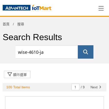
Refine
首頁
搜尋
Product Category
Search Results
資料擷取與控制
(39)
Others
(16)
網通產品
(1)
周邊應用組件
(1)
電腦平台
(32)
終端解決方案
(11)
顯示選單
100 Total Items
/
9
Next