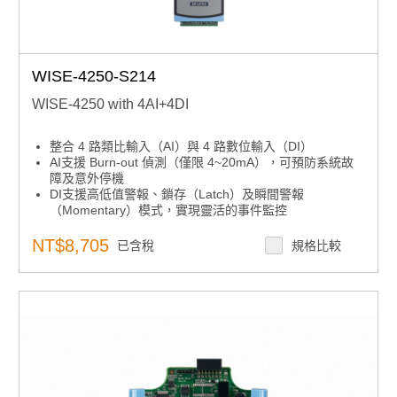
WISE-4250-S214
WISE-4250 with 4AI+4DI
整合 4 路類比輸入（AI）與 4 路數位輸入（DI）
AI支援 Burn-out 偵測（僅限 4~20mA），可預防系統故
障及意外停機
DI支援高低值警報、鎖存（Latch）及瞬間警報
（Momentary）模式，實現靈活的事件監控
DI支援 3kHz 高速計數器輸入（32 位元計數＋1 位元溢
位）
NT$8,705
已含稅
規格比較
符合 IEEE 802.11ac（2.4GHz/5GHz）雙頻 Wi-Fi 標準，
提供穩定且高速的無線通訊
搭載 WPA3/TLS 1.3 加密與 X.509 憑證認證，確保資料
傳輸安全
支援透過 MQTT 與 RESTful API 無縫整合至雲端平台，
可直接上傳資料至 AWS、Azure、SCADA 與 WebAccess
等系統