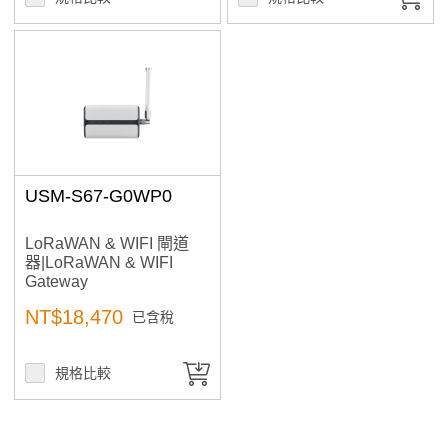
USM-S67-G0WP0
LoRaWAN & WIFI 閘道
器|LoRaWAN & WIFI
Gateway
可搭配溫溼度,門磁,7合1
NT$18,470
已含稅
感測器,或食品等級溫度探
棒等感測器即時掌握空氣
品質或食品安全
規格比較