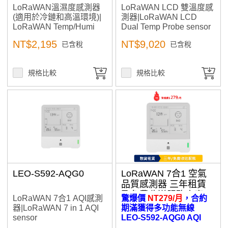
LoRaWAN溫濕度感測器
LoRaWAN LCD 雙溫度感
(適用於冷鏈和高溫環境)|
測器|LoRaWAN LCD
LoRaWAN Temp/Humi
Dual Temp Probe sensor
sensor
加入購物車
NT$2,195
NT$9,020
已含稅
已含稅
規格比較
規格比較
產品已加入購物車
> 前往結帳
LEO-S592-AQG0
LoRaWAN 7合1 空氣
品質感測器 三年租賃
及免費收送服務方案
LoRaWAN 7合1 AQI感測
驚爆價
NT279/月
，合約
器|LoRaWAN 7 in 1 AQI
期滿獲得多功能無線
sensor
LEO-S592-AQG0 AQI
Sensor