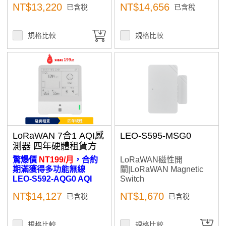
NT$13,220
NT$14,656
已含稅
已含稅
規格比較
規格比較
LoRaWAN 7合1 AQI感
LEO-S595-MSG0
測器 四年硬體租賃方
案
驚爆價
NT199/月
，合約
LoRaWAN磁性開
期滿獲得多功能無線
關|LoRaWAN Magnetic
LEO-S592-AQG0 AQI
Switch
Sensor
NT$14,127
NT$1,670
已含稅
已含稅
規格比較
規格比較