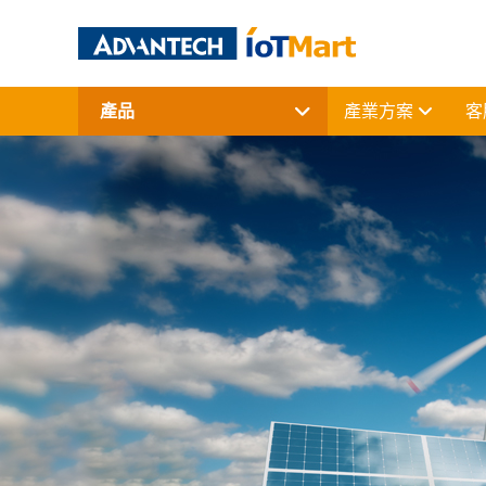
產品
產業方案
客
網通產品
資料擷取與控制
電腦平台
終端解決方案
周邊應用組件
授權軟體與研華課程