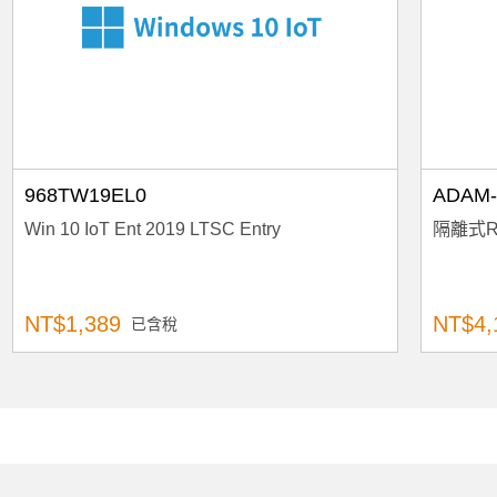
968TW19EL0
ADAM-
Win 10 IoT Ent 2019 LTSC Entry
隔離式RS
NT$1,389
NT$4,
已含稅