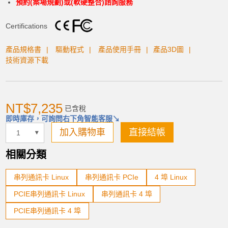
預約(案場規劃)或(軟硬整合)諮詢服務
Certifications
加入購物車
產品規格書
驅動程式
產品使用手冊
產品3D圖
技術資源下載
產品已加入購物車
NT$7,235
已含稅
> 前往結帳
即時庫存，可詢問右下角智能客服↘
加入購物車
直接結帳
相關分類
串列通訊卡 Linux
串列通訊卡 PCIe
4 埠 Linux
PCIE串列通訊卡 Linux
串列通訊卡 4 埠
PCIE串列通訊卡 4 埠