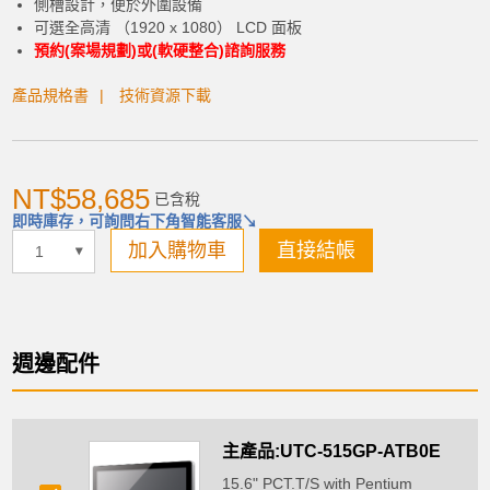
側槽設計，便於外圍設備
可選全高清 （1920 x 1080） LCD 面板
預約(案場規劃)或(軟硬整合)諮詢服務
產品規格書
技術資源下載
NT$58,685
已含稅
即時庫存，可詢問右下角智能客服↘
加入購物車
直接結帳
加入購物車
週邊配件
主產品:UTC-515GP-ATB0E
產品已加入購物車
15.6" PCT.T/S with Pentium