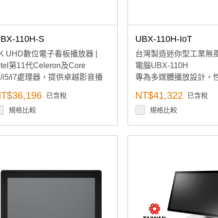
BX-110H-S
UBX-110H-IoT
8K UHD數位電子看板播放器 |
台灣製造迷你型工業無
ntel第11代Celeron及Core
電腦UBX-110H
3/i5/i7處理器，提供卓越影音播
專為多媒體播放設計，
放效能
且運行安靜
T$36,196
NT$41,322
已含稅
已含稅
規格比較
規格比較