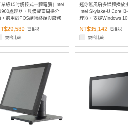
業級15吋觸控式一體電腦 | Intel
迷你無風扇多媒體播放主
J1900處理器，具備豐富周邊介
Intel Skylake-U Core 
面，適用於POS結帳終端與廠務
理器，支援Windows 10 
過帳系統
T$29,589
NT$35,142
已含稅
已含稅
規格比較
規格比較