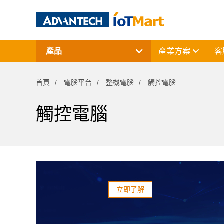
產品
產業方案
客
網通產品
資料擷取與控制
首頁
電腦平台
整機電腦
觸控電腦
電腦平台
終端解決方案
周邊應用組件
觸控電腦
授權軟體與研華課程
立即了解