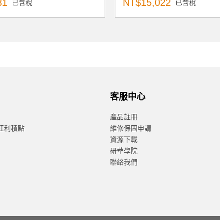
81
NT$15,022
已含稅
已含稅
客服中心
產品註冊
紅利積點
維修保固申請
資源下載
研華學院
聯絡我們