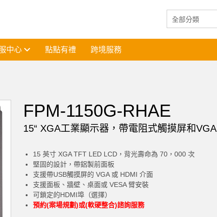
服中心
點點有禮
跨境服務
FPM-1150G-RHAE
15“ XGA工業顯示器，帶電阻式觸摸屏和VGA /
15 英寸 XGA TFT LED LCD，背光壽命為 70，000 次
堅固的設計，帶鋁製前面板
支援帶USB觸摸屏的 VGA 或 HDMI 介面
支援面板、牆壁、桌面或 VESA 臂安裝
可鎖定的HDMI埠（選擇）
預約(案場規劃)或(軟硬整合)諮詢服務