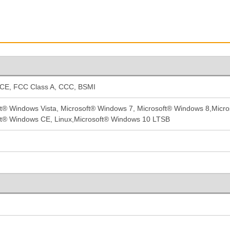
加入購物車
 CE, FCC Class A, CCC, BSMI
ft® Windows Vista, Microsoft® Windows 7, Microsoft® Windows 8,Micr
產品已加入購物車
ft® Windows CE, Linux,Microsoft® Windows 10 LTSB
> 前往結帳