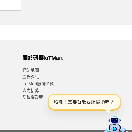
關於研華IoTMart
網站地圖
最新消息
IoTMart服務條款
人力招募
隱私權政策
哈
囉
！
需
要
智
能
客
服
協
助
嗎
？