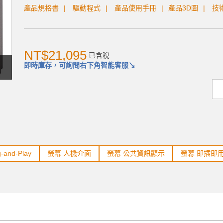
產品規格書
驅動程式
產品使用手冊
產品3D圖
技
NT$21,095
已含稅
即時庫存，可詢問右下角智能客服↘
-and-Play
螢幕 人機介面
螢幕 公共資訊顯示
螢幕 即插即