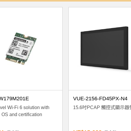
W179M201E
VUE-2156-FD45PX-N4
vel Wi-Fi 6 solution with
15.6吋PCAP 觸控式顯示
 OS and certification