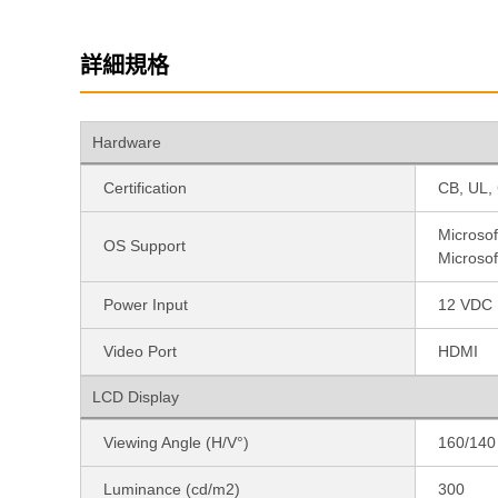
詳細規格
Hardware
Certification
CB, UL,
Microso
OS Support
Microso
Power Input
12 VDC
Video Port
HDMI
LCD Display
Viewing Angle (H/V°)
160/140
Luminance (cd/m2)
300