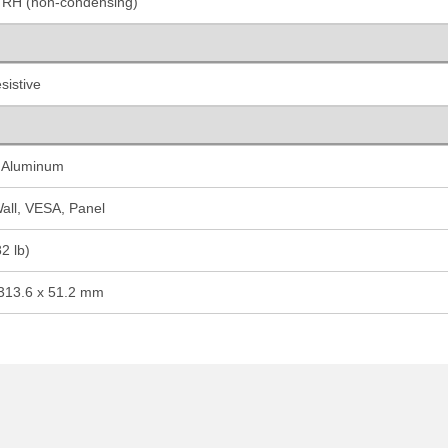
RH (non-condensing)
sistive
t Aluminum
all, VESA, Panel
2 lb)
 313.6 x 51.2 mm