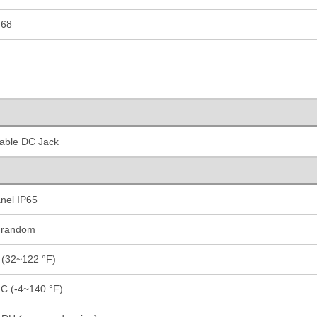
768
kable DC Jack
nel IP65
 random
 (32~122 °F)
C (-4~140 °F)