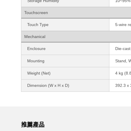
Storage Humidity
10~95% 
Touchscreen
Touch Type
5-wire re
Mechanical
Enclosure
Die-cas
Mounting
Stand, W
Weight (Net)
4 kg (8.8
Dimension (W x H x D)
392.3 x
推薦產品