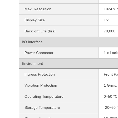
Max. Resolution
1024 x 
Display Size
15"
Backlight Life (hrs)
70,000
I/O Interface
Power Connector
1 x Loc
Environment
Ingress Protection
Front Pa
Vibration Protection
1 Grms,
Operating Temperature
0~50 °C
Storage Temperature
-20~60 °