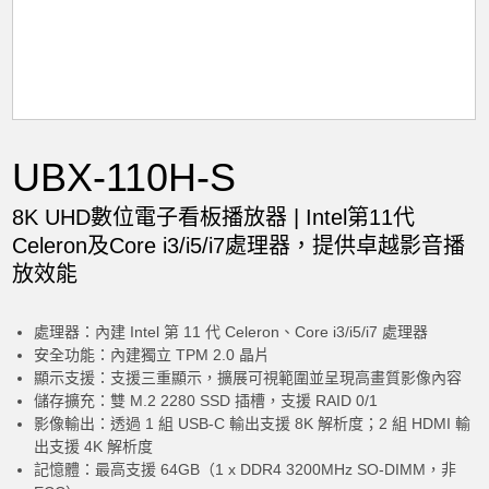
OS
Image WIN10 LTSC-VLE USM-170 V1.00
7MUI x64
UBX-110H-S
Power Cord
8K UHD數位電子看板播放器 | Intel第11代
Celeron及Core i3/i5/i7處理器，提供卓越影音播
Power Cable 180D 125V 10A 183cm
UL/CSA (USA)
放效能
Accessory
處理器：內建 Intel 第 11 代 Celeron、Core i3/i5/i7 處理器
安全功能：內建獨立 TPM 2.0 晶片
顯示支援：支援三重顯示，擴展可視範圍並呈現高畫質影像內容
Acronis true image 個人版 for Windows
儲存擴充：雙 M.2 2280 SSD 插槽，支援 RAID 0/1
10
影像輸出：透過 1 組 USB-C 輸出支援 8K 解析度；2 組 HDMI 輸
出支援 4K 解析度
記憶體：最高支援 64GB（1 x DDR4 3200MHz SO-DIMM，非
Assembly and Testing