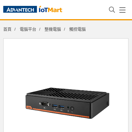
Configure Your System
首頁
電腦平台
整機電腦
觸控電腦
Solid State Disk
SSSTC SEMI-WT SSD 1TB M.22280 TLC
-25~85
RAM
Advantech 8GB DDR4 SODIMM-3200
1GbX8 SAM
Operating System
2021個人版 支援Windows 7 SP1及之後的
版本