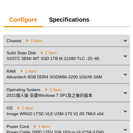
Configure
Specifications
Chassis
0 Item
Solid State Disk
1 Item
SSSTC SEMI-WT SSD 1TB M.22280 TLC -25~85
RAM
1 Item
Advantech 8GB DDR4 SODIMM-3200 1GbX8 SAM
Operating System
1 Item
2021個人版 支援Windows 7 SP1及之後的版本
OS
1 Item
Image WIN10 LTSC-VLE USM-170 V1.00 7MUI x64
Power Cord
1 Item
Power Cable 180D 125V 10A 183cm UL/CSA (USA)