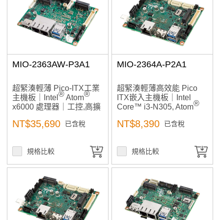
Price: high–low
Price: low–high
A to Z
Z to A
MIO-2363AW-P3A1
MIO-2364A-P2A1
超緊湊輕薄 Pico-ITX工業
超緊湊輕薄高效能 Pico
®
®
主機板｜Intel
Atom
ITX嵌入主機板｜Intel
®
x6000 處理器｜工控,高擴
Core™ i3-N305, Atom
充與低功耗, 入門級高CP
x7000E處理器｜適合工業
NT$35,690
NT$8,390
已含稅
已含稅
值的低功耗首選
自動化、小型工作站、高
擴充與低功耗設計、嵌入
式醫療設備
規格比較
規格比較