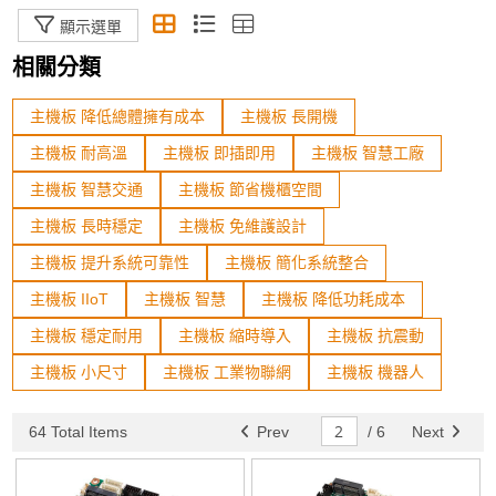
顯示選單
整機電腦
相關分類
模組化電腦(COM)
主機板 降低總體擁有成本
手持平板
主機板 長開機
主機板 耐高溫
主機板 即插即用
主機板 智慧工廠
工業機箱
主機板 智慧交通
主機板 節省機櫃空間
機器人開發專用區
主機板 長時穩定
主機板 免維護設計
主機板 提升系統可靠性
主機板 簡化系統整合
規格篩選
主機板 IIoT
主機板 智慧
主機板 降低功耗成本
Status
主機板 穩定耐用
主機板 縮時導入
主機板 抗震動
主機板 小尺寸
主機板 工業物聯網
主機板 機器人
In Stock
64 Total Items
Prev
/
6
Next
Sort By
The Newest