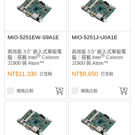
MIO-5251EW-S9A1E
MIO-5251J-U0A1E
高效能 3.5" 嵌入式單板電
高效能 3.5" 嵌入式單板電
®
®
腦｜搭載 Intel
Celeron
腦｜搭載 Intel
Celeron
J1900 與 Atom™
J1900 與 Atom™
E3825/E3845 處理器，提
E3825/E3845 處理器 ，
NT$11,330
NT$9,650
已含稅
已含稅
供多重顯示輸出與豐富 I/O
提供多重顯示輸出與豐富
擴充能力，適合工業自動
I/O 擴充能力，滿足垂直應
化應用
用需求
規格比較
規格比較