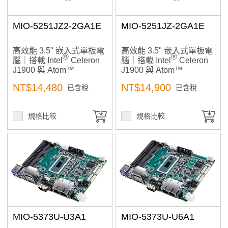
MIO-5251JZ2-2GA1E
MIO-5251JZ-2GA1E
高效能 3.5" 嵌入式單板電
高效能 3.5" 嵌入式單板電
®
®
腦｜搭載 Intel
Celeron
腦｜搭載 Intel
Celeron
J1900 與 Atom™
J1900 與 Atom™
E3825/E3845 處理器 ，
E3825/E3845 處理器 ，
NT$14,480
NT$14,900
已含稅
已含稅
配備多重顯示輸出與完整
提供多重顯示輸出與豐富
I/O 擴充功能，適合工業控
I/O 擴充能力，適合工業自
制應用
動化與邊緣運算應用
規格比較
規格比較
MIO-5373U-U3A1
MIO-5373U-U6A1