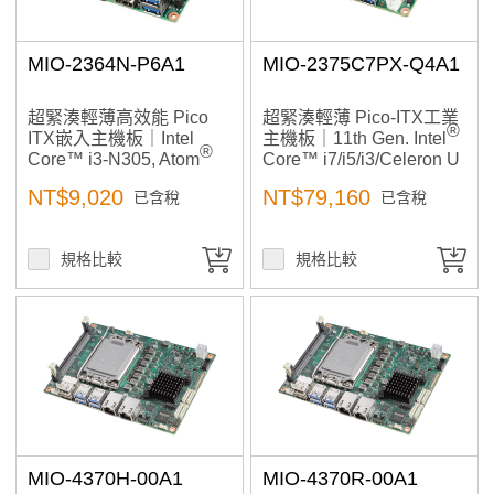
MIO-2364N-P6A1
MIO-2375C7PX-Q4A1
超緊湊輕薄高效能 Pico
超緊湊輕薄 Pico-ITX工業
®
ITX嵌入主機板｜Intel
主機板｜11th Gen. Intel
®
Core™ i3-N305, Atom
Core™ i7/i5/i3/Celeron U
x7000E處理器｜適合工業
系列 ｜工控,高擴充與低功
NT$9,020
NT$79,160
已含稅
已含稅
自動化、小型工作站、高
耗適合高效能嵌入式影像
擴充與低功耗設計、嵌入
應用
式醫療設備
規格比較
規格比較
MIO-4370H-00A1
MIO-4370R-00A1