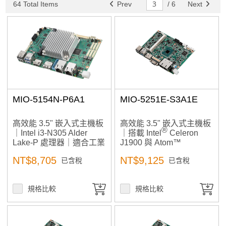
64 Total Items
Prev
/
6
Next
MIO-5154N-P6A1
MIO-5251E-S3A1E
高效能 3.5" 嵌入式主機板
高效能 3.5" 嵌入式主機板
®
｜Intel i3-N305 Alder
｜搭載 Intel
Celeron
Lake-P 處理器｜適合工業
J1900 與 Atom™
自動化、小型工作站、AI
E3825/E3845 處理器，提
NT$8,705
NT$9,125
已含稅
已含稅
邊緣運算、醫療影像應用
供多重顯示輸出與豐富 I/O
擴充能力，適合工業自動
化與邊緣運算應用
規格比較
規格比較