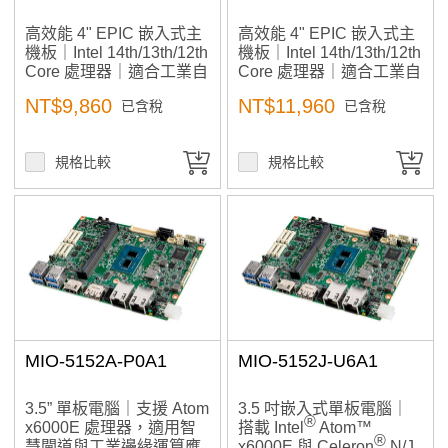
高效能 4" EPIC 嵌入式主
高效能 4" EPIC 嵌入式主
機板｜Intel 14th/13th/12th
機板｜Intel 14th/13th/12th
Core 處理器｜適合工業自
Core 處理器｜適合工業自
動化、小型工作站、AI邊
動化、小型工作站、AI邊
NT$9,860
NT$11,960
已含稅
已含稅
緣運算、醫療影像應用
緣運算、醫療影像應用
加入購物車
規格比較
規格比較
產品已加入購物車
> 前往結帳
MIO-5152A-P0A1
MIO-5152J-U6A1
3.5” 單板電腦｜支援 Atom
3.5 吋嵌入式單板電腦｜
®
x6000E 處理器，適用智
搭載 Intel
Atom™
®
慧閘道與工業邊緣運算應
x6000E 與 Celeron
N/J