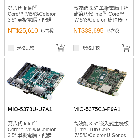
®
第八代 Intel
高效能 3.5" 單板電腦｜搭
®
Core™i7/i5/i3/Celeron
載第八代 Intel
Core™
3.5“ 單板電腦，配備
i7/i5/i3/Celeron 處理器 ，
MIOe
配備 MIOe 擴充介面，提
NT$25,610
NT$33,695
已含稅
已含稅
供多重顯示輸出與高速連
接能力，適合工業邊緣運
算應用
規格比較
規格比較
MIO-5373U-U7A1
MIO-5375C3-P9A1
®
第八代 Intel
高效能 3.5" 嵌入式主機板
Core™i7/i5/i3/Celeron
｜Intel 11th Core
3.5“ 單板電腦，配備
i7/i5/i3/CeleronU-Series