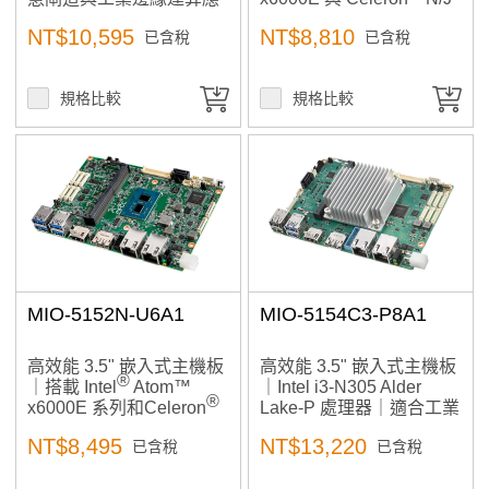
用
系列處理器
NT$10,595
NT$8,810
已含稅
已含稅
規格比較
規格比較
MIO-5152N-U6A1
MIO-5154C3-P8A1
高效能 3.5" 嵌入式主機板
高效能 3.5" 嵌入式主機板
®
｜搭載 Intel
Atom™
｜Intel i3-N305 Alder
®
x6000E 系列和Celeron
Lake-P 處理器｜適合工業
N 和 J 系列
自動化、小型工作站、AI
NT$8,495
NT$13,220
已含稅
已含稅
邊緣運算、醫療影像應用