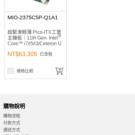
LPDDR4 3733Mbit
LPDDR4 4267 Mbit
MIO-2375C5P-Q1A1
Processor
超緊湊輕薄 Pico-ITX工業
®
主機板｜11th Gen. Intel
Core™ i7/i5/i3/Celeron U
CPU
系列 ｜工控,高擴充與低功
Intel Core i3-1115G4E
NT$63,305
已含稅
耗適合高效能嵌入式影像
應用
Intel Core i5-1145G7E
Intel Pentium N4200
規格比較
Display
Dual Display
購物說明
Yes (VGA+LVDS+MIOe or HDMI+LVDS+MIOe)
購物流程
付款方式
運送方式