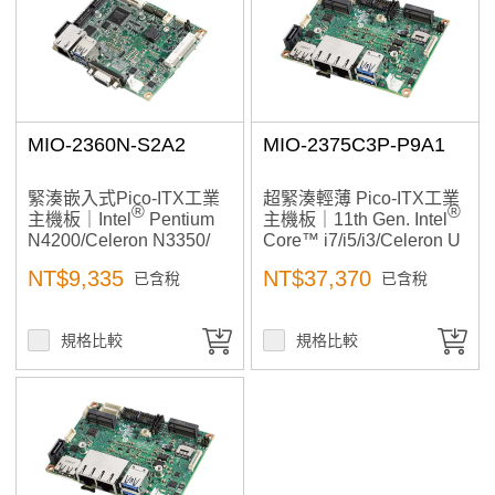
A to Z
產品已加入購物車
Z to A
> 前往結帳
Ethernet
MIO-2360N-S2A2
MIO-2375C3P-P9A1
Connector
緊湊嵌入式Pico-ITX工業
超緊湊輕薄 Pico-ITX工業
2 x RJ-45
®
®
主機板｜Intel
Pentium
主機板｜11th Gen. Intel
RJ45 on rear I/O
N4200/Celeron N3350/
Core™ i7/i5/i3/Celeron U
Atom™ E3900 ｜工控,高
系列 ｜工控,高擴充與低功
NT$9,335
NT$37,370
已含稅
已含稅
擴充與低功耗設計
耗適合高效能嵌入式影像
Memory
應用
規格比較
規格比較
Max. Capacity
32 GB
8 GB
Technology
DDR3L 1866 MHz