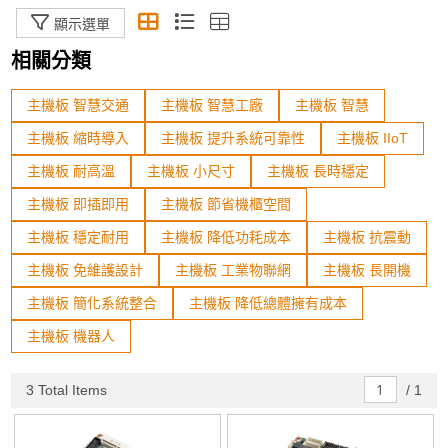
模組化電腦(COM)
顯示選單
手持平板
相關分類
工業機箱
主機板 智慧交通
主機板 智慧工廠
主機板 智慧
機器人開發專用區
主機板 縮時導入
主機板 提升系統可靠性
主機板 IIoT
主機板 耐高溫
主機板 小尺寸
主機板 長時穩定
規格篩選
主機板 即插即用
主機板 節省機櫃空間
主機板 穩定耐用
主機板 降低功耗成本
主機板 抗震動
Status
主機板 免維護設計
主機板 工業物聯網
主機板 長開機
In Stock
主機板 簡化系統整合
主機板 降低總體擁有成本
主機板 機器人
Sort By
加入購物車
3 Total Items
/
1
The Newest
Price: high–low
Price: low–high