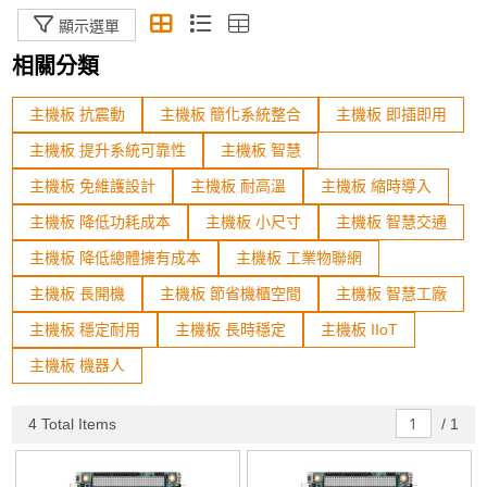
顯示選單
整機電腦
相關分類
模組化電腦(COM)
主機板 抗震動
手持平板
主機板 簡化系統整合
主機板 即插即用
主機板 提升系統可靠性
主機板 智慧
工業機箱
主機板 免維護設計
主機板 耐高溫
主機板 縮時導入
機器人開發專用區
主機板 降低功耗成本
主機板 小尺寸
主機板 智慧交通
主機板 降低總體擁有成本
主機板 工業物聯網
規格篩選
主機板 長開機
主機板 節省機櫃空間
主機板 智慧工廠
Status
主機板 穩定耐用
主機板 長時穩定
主機板 IIoT
主機板 機器人
In Stock
加入購物車
4 Total Items
/
1
Sort By
The Newest