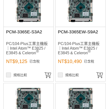
Price: high–low
產品已加入購物車
Price: low–high
> 前往結帳
A to Z
Z to A
PCM-3365E-S3A2
PCM-3365EW-S9A2
PC/104-Plus工業主機板
PC/104-Plus工業主機板
｜Intel Atom™ E3825 /
｜Intel Atom™ E3825 /
®
®
E3845 & Celeron
E3845 & Celeron
N2930｜工控機,工業自動
N2930｜工控機,工業自動
NT$9,125
NT$10,490
已含稅
已含稅
化, 高擴充與低功耗設計,
化, 高擴充與低功耗設計,
自動控制
自動控制
規格比較
規格比較