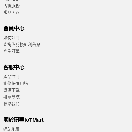
運動控制卡
售後服務
EtherCAT運動控制模組
常見問題
分散式運控控制卡
會員中心
集中式運動控制卡
如何註冊
查詢與兌換紅利積點
電纜與接線板
查詢訂單
遠端資料擷取模組
客服中心
LPWAN無線I/O模組
產品註冊
維修保固申請
RS-485 I/O模組
資源下載
研華學院
Wi-Fi無線I/O模組
聯絡我們
乙太網路I/O模組
關於研華IoTMart
邊緣AI運算模組
網站地圖