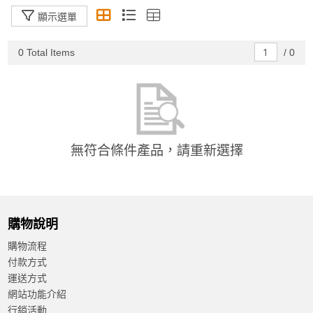
遠端節點閘道器
顯示選單
加入購物車
0 Total Items
/
0
視訊擷取卡
資料擷取卡與模組
EtherCAT數據採集模組
PC/104數據採集卡
產品已加入購物車
無符合條件產品，請重新選擇
PCIE數據採集卡
> 前往結帳
PCI數據採集卡
USB數據採集模組
購物說明
電纜與接線板
購物流程
付款方式
模組化資料擷取系統
運送方式
網站功能介紹
行銷活動