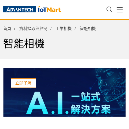
資料擷取與控制
首頁
資料擷取與控制
工業相機
智能相機
PAC控制器與擴充模組
智能相機
擴充模組-ADAM
擴充模組-AMAX
信號調節器
機械視覺擴充介面卡(POE/USB3.0)
立即了解
物聯網閘道器
LPWAN閘道器
智能I/O閘道器
精簡型閘道器