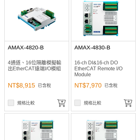
Price: low–high
加入購物車
A to Z
Z to A
AMAX-4820-B
AMAX-4830-B
產品已加入購物車
> 前往結帳
4通道、16位隔離模擬輸
16-ch DI&16-ch DO
出EtherCAT遠端I/O模組
EtherCAT Remote I/O
Module
NT$8,915
NT$7,970
已含稅
已含稅
規格比較
規格比較