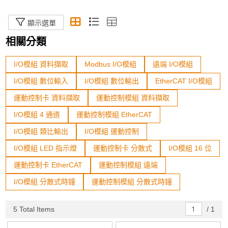
電纜與接線板
顯示選單
相關分類
遠端資料擷取模組
I/O模組 資料擷取
Modbus I/O模組
遠端 I/O模組
邊緣AI運算模組
I/O模組 數位輸入
I/O模組 數位輸出
EtherCAT I/O模組
運動控制卡 資料擷取
運動控制模組 資料擷取
規格篩選
I/O模組 4 通道
運動控制模組 EtherCAT
Status
I/O模組 類比輸出
I/O模組 運動控制
I/O模組 LED 指示燈
運動控制卡 分散式
I/O模組 16 位
In Stock
運動控制卡 EtherCAT
運動控制模組 遠端
Sort By
I/O模組 分散式時鐘
運動控制模組 分散式時鐘
The Newest
5 Total Items
/
1
Price: high–low