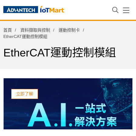
資料擷取與控制
首頁
資料擷取與控制
運動控制卡
PAC控制器與擴充模組
EtherCAT運動控制模組
信號調節器
EtherCAT運動控制模組
機械視覺擴充介面卡(POE/USB3.0)
物聯網閘道器
視訊擷取卡
資料擷取卡與模組
立即了解
運動控制卡
EtherCAT運動控制模組
分散式運控控制卡
集中式運動控制卡