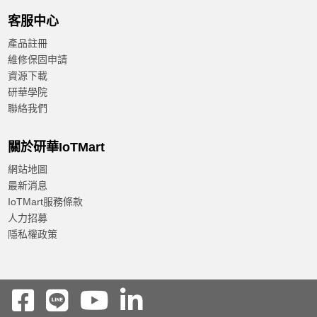
Price: low–high
客服中心
A to Z
Z to A
產品註冊
維修保固申請
資源下載
研華學院
聯絡我們
關於研華IoTMart
網站地圖
最新消息
IoTMart服務條款
人力招募
隱私權政策