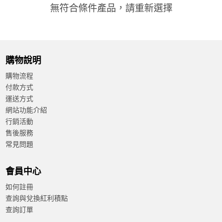
無符合條件產品，請重新選擇
加入購物車
電纜與接線板
遠端資料擷取模組
購物說明
邊緣AI運算模組
產品已加入購物車
購物流程
付款方式
> 前往結帳
運送方式
規格篩選
網站功能介紹
行銷活動
Status
售後服務
常見問題
In Stock
會員中心
Sort By
如何註冊
The Newest
查詢與兌換紅利積點
查詢訂單
Price: high–low