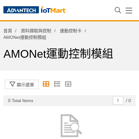
資料擷取與控制
首頁
資料擷取與控制
運動控制卡
PAC控制器與擴充模組
AMONet運動控制模組
信號調節器
AMONet運動控制模組
機械視覺擴充介面卡(POE/USB3.0)
物聯網閘道器
視訊擷取卡
顯示選單
資料擷取卡與模組
0 Total Items
/
0
運動控制卡
EtherCAT運動控制模組
分散式運控控制卡
集中式運動控制卡