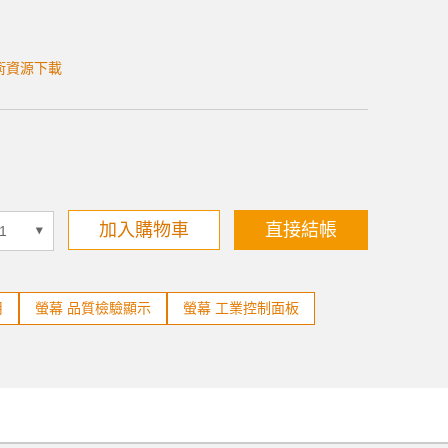
術資源下載
加入購物車
直接結帳
用
螢幕 品質檢驗顯示
螢幕 工業控制面板