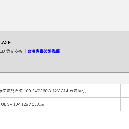
產品已加入購物車
> 前往結帳
GA2E
ED 背光技術 ｜
台灣專賣破盤機種
流轉直流 100-240V 60W 12V C14 直流插頭
 UL 3P 10A 125V 183cm