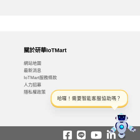
關於研華IoTMart
網站地圖
最新消息
IoTMart服務條款
人力招募
隱私權政策
哈
囉
！
需
要
智
能
客
服
協
助
嗎
？