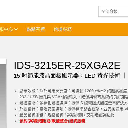
服中心
點點有禮
跨境服務
IDS-3215ER-25XGA2E
15 吋節能液晶面板顯示器，LED 背光技術 ｜
顯示效能：戶外可用高亮度：可選配 1200 cd/m2 的超高
232 / USB 接孔與 VGA 信號輸入，確保與現有系統的良好兼
觸控技術：多樣化觸控選擇：提供 5 線電阻式觸控螢幕解決
外觀設計：靈活安裝選項：提供標準整合框架，並支援通用 VES
產品諮詢服務：
規格諮詢 / 案場規劃 / 交期確認請點此
預約(案場規劃)或(軟硬整合)諮詢服務