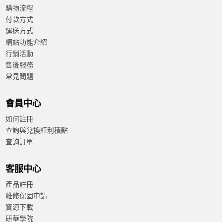
購物流程
輸入
付款方式
安全性機制：
本產品無 RED 認證
產品諮詢服務：
規格諮詢 / 案場規劃 / 交期確認請點此
運送方式
網站功能介紹
行銷活動
售後服務
常見問題
會員中心
如何註冊
查詢與兌換紅利積點
查詢訂單
客服中心
產品註冊
維修保固申請
資源下載
研華學院