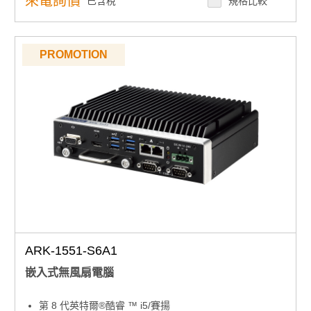
來電詢價
已含稅
規格比較
PROMOTION
ARK-1551-S6A1
嵌入式無風扇電腦
第 8 代英特爾®酷睿 ™ i5/賽揚