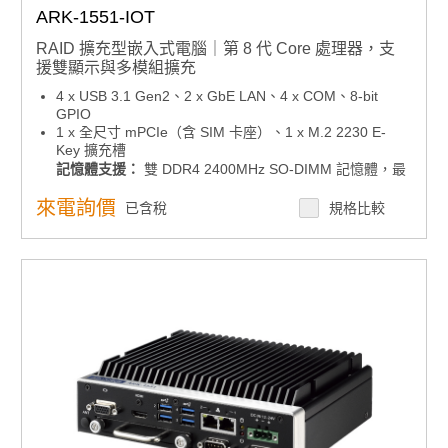
ARK-1551-IOT
RAID 擴充型嵌入式電腦｜第 8 代 Core 處理器，支
援雙顯示與多模組擴充
4 x USB 3.1 Gen2、2 x GbE LAN、4 x COM、8-bit
GPIO
1 x 全尺寸 mPCIe（含 SIM 卡座）、1 x M.2 2230 E-
Key 擴充槽
記憶體支援：
雙 DDR4 2400MHz SO-DIMM 記憶體，最
高支援 32GB
來電詢價
已含稅
規格比較
儲存擴充彈性：
可插拔 2.5 吋 SATA 硬碟托架與 mSATA 插槽，支援
RAID 0/1
支援 Advantech SQF PCIe x2 NVMe 儲存
顯示輸出：
支援 HDMI 4K2K 與 VGA 雙獨立顯示
作業系統支援：相容 Windows 10 IoT/ Windows 11 IoT
電源管理：
支援 12V ~ 24V（-10% / +20%）寬範圍電源
輸入
安全性機制：
不具 RED 認證
產品諮詢服務：
規格諮詢 / 案場規劃 / 交期確認請點此