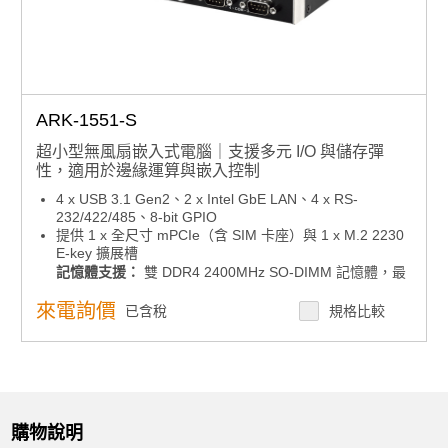
ARK-1551-S
超小型無風扇嵌入式電腦｜支援多元 I/O 與儲存彈
性，適用於邊緣運算與嵌入控制
4 x USB 3.1 Gen2、2 x Intel GbE LAN、4 x RS-
232/422/485、8-bit GPIO
提供 1 x 全尺寸 mPCIe（含 SIM 卡座）與 1 x M.2 2230
E-key 擴展槽
記憶體支援：
雙 DDR4 2400MHz SO-DIMM 記憶體，最
高支援 32GB
來電詢價
已含稅
規格比較
儲存擴充彈性：
1 x 可插拔 2.5 吋 SATA 硬碟托架與 1 x mSATA 插槽，支
援 Intel 軟體 RAID 0/1
作業系統相容性：支援 Windows 10 IoT /Windows 11
IoT（選配）
支援 Advantech SQF PCIe x2 NVMe 儲存裝置
顯示輸出：
支援 4K2K HDMI 與 VGA 雙獨立顯示輸出
購物說明
電源管理：
支援 12V ~ 24V（-10% / +20%）寬範圍電源