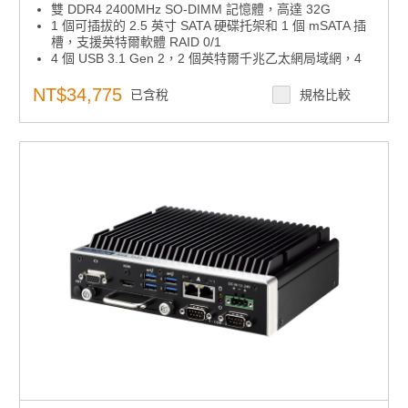
雙 DDR4 2400MHz SO-DIMM 記憶體，高達 32G
1 個可插拔的 2.5 英寸 SATA 硬碟托架和 1 個 mSATA 插
槽，支援英特爾軟體 RAID 0/1
4 個 USB 3.1 Gen 2，2 個英特爾千兆乙太網局域網，4
個 RS-232/422/485，8 位 GPIO
4K2K HDMI 和 VGA 雙獨立顯示器
NT$34,775
已含稅
規格比較
1 個帶 SIM 卡座的全尺寸 mPCIe 和 1 個 M.2 2230 E 金
鑰
支援研華SQF PCIex2 NVMe存儲
12V - 24V @ -10%/+20% 寬範圍電源輸入
無紅色認證