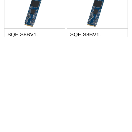
Reset
Confirm
SQF-S8BV1-
SQF-S8BV1-
64GDSDC
64GDSDM
64GB M.2 2280 工業級固
工業級固態硬碟 SQF
態硬碟（SQFlash 650 系
SATA M.2 2280 650-D
列）｜支援 AES、LDPC
64G 3D TLC BiCS5
與多溫度與色譜產品選
(-20~85°C)
來電詢價
來電詢價
已含稅
已含稅
擇，強化嵌入式安全與彈
性
規格比較
規格比較