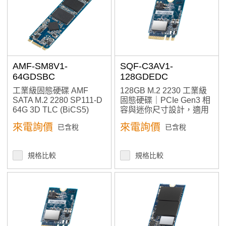
In Stock
Sort By
The Newest
AMF-SM8V1-
SQF-C3AV1-
Price: high–low
64GDSBC
128GDEDC
Price: low–high
工業級固態硬碟 AMF
128GB M.2 2230 工業級
A to Z
SATA M.2 2280 SP111-D
固態硬碟｜PCIe Gen3 相
Z to A
64G 3D TLC (BiCS5)
容與迷你尺寸設計，適用
(0~70°C)
空間受限設備
來電詢價
來電詢價
已含稅
已含稅
SQFlash
規格比較
規格比較
Operational Temperature
0 ~ 70 °C
-20 ~ 85℃ (Filter)
-25 ~ 85 °C
-40 ~ 85 °C