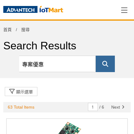
Refine
首頁
搜尋
Product Category
Search Results
終端解決方案
(51)
資料擷取與控制
(1)
Others
(4)
電腦平台
(6)
授權軟體
(1)
顯示選單
63 Total Items
/
6
Next