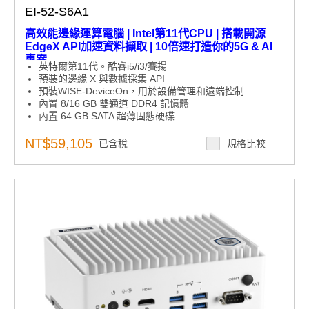
EI-52-S6A1
高效能邊緣運算電腦 | Intel第11代CPU | 搭載開源
EdgeX API加速資料擷取 | 10倍速打造你的5G & AI
專案
英特爾第11代。酷睿i5/i3/賽揚
預裝的邊緣 X 與數據採集 API
預裝WISE-DeviceOn，用於設備管理和遠端控制
內置 8/16 GB 雙通道 DDR4 記憶體
內置 64 GB SATA 超薄固態硬碟
4K HDMI 和 DP 1.4 雙顯示器
相容英特爾 Movidius Myriad X VPU 支援的可選 VEGA-
NT$59,105
已含稅
規格比較
330 AI 模組
面向人工智慧和深度學習的英特爾 VNNI 支援
支援WISE-DeviceOn，可大規模快速部署AI