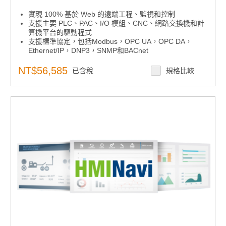
實現 100% 基於 Web 的遠端工程、監視和控制
支援主要 PLC、PAC、I/O 模組、CNC、網路交換機和計
算機平台的驅動程式
支援標準協定，包括Modbus，OPC UA，OPC DA，
Ethernet/IP，DNP3，SNMP和BACnet
WebAcccess/Dashboard 2.0 基於 HTML5 的 GUI，用於
跨瀏覽器、跨平台的數據分析;用於創建自定義小部件的
NT$56,585
已含稅
規格比較
小部件產生器;以及訪問外部資料庫和 Web 服務介面，以
便從第三方軟體系統獲取數據
提供Web訪問APP，用於Android/iOS行動裝置的遠端監
控/控制和報警推送通知
通過開放介面 Web 服務（RESTful API 和 SignalR）、小
部件介面和 WebAccess API 輕鬆與第三方軟體（例如
MES 和 ERP）集成
靈活的資料庫還原模式，用於自動數據訪問，提高查詢速
度
軟許可證在線身份驗證