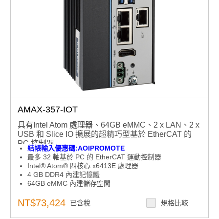
AMAX-357-IOT
具有Intel Atom 處理器、64GB eMMC、2 x LAN、2 x
USB 和 Slice IO 擴展的超精巧型基於 EtherCAT 的
PC 控制器
結帳輸入優惠碼:AOIPROMOTE
最多 32 軸基於 PC 的 EtherCAT 運動控制器
Intel® Atom® 四核心 x6413E 處理器
4 GB DDR4 內建記憶體
64GB eMMC 內建儲存空間
2 x GbE LAN、2 x USB、1 x HDMI、1 x EtherCAT
全尺寸 mPCIE/mSATA 以便靈活擴展
NT$73,424
已含稅
規格比較
內建 TPM2.0 硬體安全功能
支援 PTP、線性和圓弧插補、路徑表