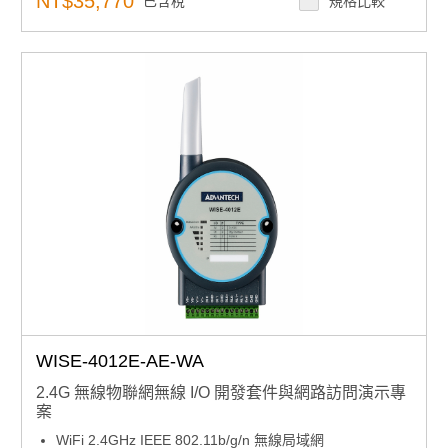
NT$35,770
已含稅
規格比較
本產品不含OS
VEGA-330 AI加速模組
®
板載Intel
Movidius™ Myriad™ X VPU
緊湊型低功耗設計
加速硬體的深度神經網絡運算
可擴充的多重影音串流邊緣學習推理
與前一代相比增加10倍的的運算效能
®
支援Intel
OpenVINO™工具包
限量專案優惠
WISE-4012E-AE-WA
2.4G 無線物聯網無線 I/O 開發套件與網路訪問演示專
案
WiFi 2.4GHz IEEE 802.11b/g/n 無線局域網