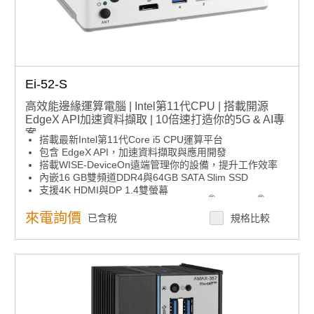
Ei-52-S
高效能邊緣運算電腦 | Intel第11代CPU | 搭載開源
EdgeX API加速資料擷取 | 10倍速打造你的5G & AI專
案
搭載最新Intel第11代Core i5 CPU運算平台
包含 EdgeX API，加速資料擷取與應用開發
搭載WISE-DeviceOn遠端管理你的設備，提升工作效率
內嵌16 GB雙頻道DDR4與64GB SATA Slim SSD
支援4K HDMI與DP 1.4雙螢幕
®
®
可選搭VEGA-330 AI加速模組(內嵌Intel
Movidius
VPU)
來電詢價
已含稅
規格比較
支援Intel VNNI以開發AI與深度運算
可選搭AIW-355 5G無線模組，提升網路效能、低延遲