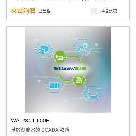
(Gen1)
2 x RS-232/422/485 和 4 x RS232 串接端口（可選）
來電詢價
已含稅
規格比較
1 x 2.5" HDD/SSD，和 1 x mSATA
9 ~ 36 VDC 店援輸入範圍
支援 FlexIO 和 iDoor技術，彈性配置外加HDMI、DVI、
Comport、DIO、Remote switch IO
支援研華i-Modules
其它MIT需求
👉專人諮詢
WA-P84-U600E
基於瀏覽器的 SCADA 軟體