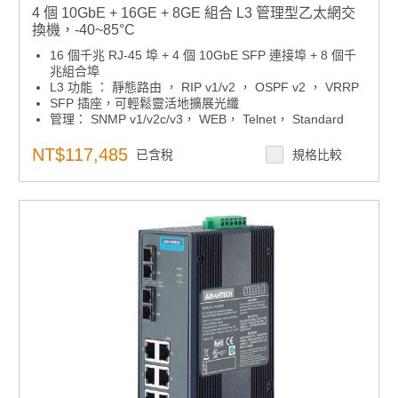
4 個 10GbE + 16GE + 8GE 組合 L3 管理型乙太網交
換機，-40~85°C
16 個千兆 RJ-45 埠 + 4 個 10GbE SFP 連接埠 + 8 個千
兆組合埠
L3 功能 ： 靜態路由 ， RIP v1/v2 ， OSPF v2 ， VRRP
SFP 插座，可輕鬆靈活地擴展光纖
管理： SNMP v1/v2c/v3， WEB， Telnet， Standard
MIB
安全性：802.1x HTTPS，SSH 和 SNMPv3
NT$117,485
已含稅
規格比較
雙電源輸入和2個繼電器輸出
-40 ~ 85°C 寬工作溫度範圍