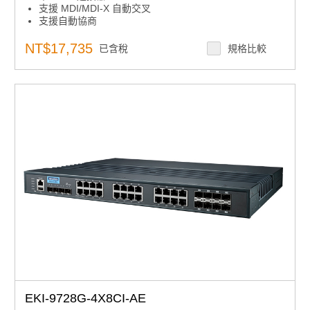
支援 MDI/MDI-X 自動交叉
支援自動協商
支援冗餘 12 ~ 48 VDC 和 24VAC 電源輸入
提供靈活的安裝：DIN導軌和壁掛式安裝
NT$17,735
已含稅
規格比較
提供鏈路故障直通 （LFP）
巨型幀：9216 位元組
EKI-9728G-4X8CI-AE