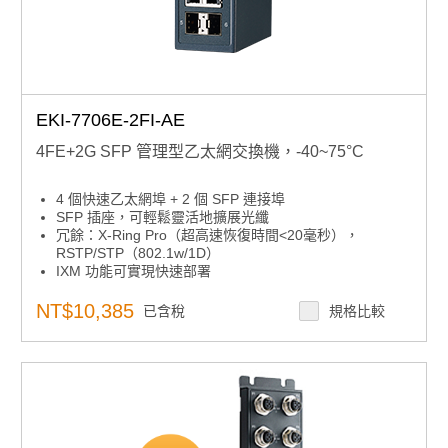
EKI-7706E-2FI-AE
4FE+2G SFP 管理型乙太網交換機，-40~75°C
4 個快速乙太網埠 + 2 個 SFP 連接埠
SFP 插座，可輕鬆靈活地擴展光纖
冗餘：X-Ring Pro（超高速恢復時間<20毫秒），
RSTP/STP（802.1w/1D）
IXM 功能可實現快速部署
安全性：802.1x（基於埠，MD5/TLS/TTLS/PEAP 加
密），半徑
NT$10,385
已含稅
規格比較
管理： SNMP v1/v2c/v3， WEB， Telnet， Standard
MIB， private MIB
-40~85°C寬工作溫度範圍
雙 12~48 VDC 電源輸入和 1 個繼電器輸出