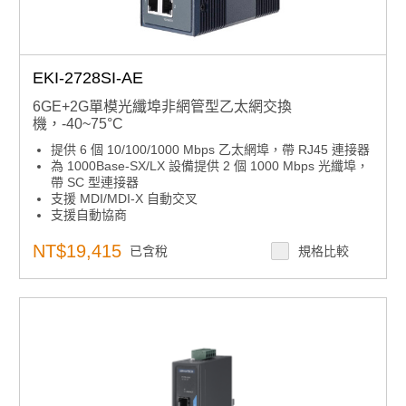
EKI-2728SI-AE
6GE+2G單模光纖埠非網管型乙太網交換
機，-40~75°C
提供 6 個 10/100/1000 Mbps 乙太網埠，帶 RJ45 連接器
為 1000Base-SX/LX 設備提供 2 個 1000 Mbps 光纖埠，
帶 SC 型連接器
支援 MDI/MDI-X 自動交叉
支援自動協商
支援冗餘 12 ~ 48 VDC 和 24VAC 電源輸入
提供靈活的安裝：DIN導軌和壁掛式安裝
NT$19,415
已含稅
規格比較
提供鏈路故障直通 （LFP）
巨型幀：9216 位元組