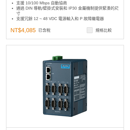
支援 10/100 Mbps 自動協商
通過 DIN 導軌/壁掛式安裝和 IP30 金屬機制提供緊湊的尺
寸
支援冗餘 12 ~ 48 VDC 電源輸入和 P 故障繼電器
EKI-2528DI 支援 -40 至 75°C 的寬工作溫度範圍
DNV證書
NT$4,085
已含稅
規格比較