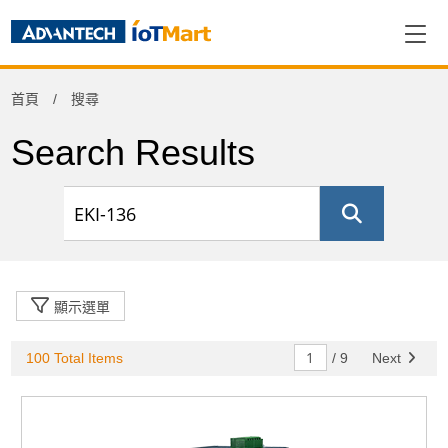
Refine
首頁
搜尋
Product Category
Search Results
網通產品
(88)
Others
(12)
顯示選單
100 Total Items
/
9
Next