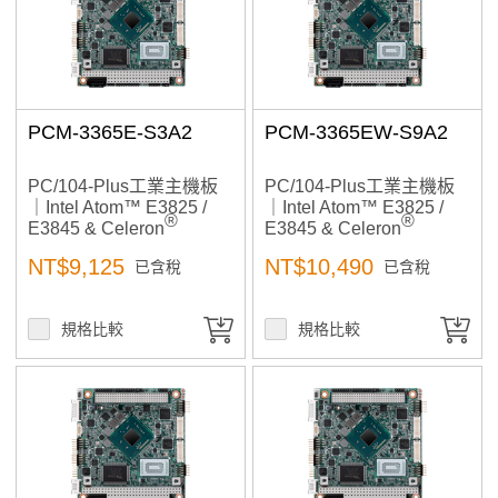
Price: high–low
產品已加入購物車
Price: low–high
> 前往結帳
A to Z
Z to A
PCM-3365E-S3A2
PCM-3365EW-S9A2
PC/104-Plus工業主機板
PC/104-Plus工業主機板
｜Intel Atom™ E3825 /
｜Intel Atom™ E3825 /
®
®
E3845 & Celeron
E3845 & Celeron
N2930｜工控機,工業自動
N2930｜工控機,工業自動
NT$9,125
NT$10,490
已含稅
已含稅
化, 高擴充與低功耗設計,
化, 高擴充與低功耗設計,
自動控制
自動控制
規格比較
規格比較