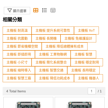
整機電腦
顯示選單
模組化電腦(COM)
相關分類
手持平板
主機板 耐高溫
主機板 提升系統可靠性
主機板 IIoT
工業機箱
主機板 抗震動
主機板 長開機
主機板 免維護設計
機器人開發專用區
主機板 節省機櫃空間
主機板 降低總體擁有成本
主機板 即插即用
主機板 工業物聯網
主機板 智慧
規格篩選
主機板 小尺寸
主機板 簡化系統整合
主機板 穩定耐用
主機板 縮時導入
主機板 智慧交通
主機板 長時穩定
Status
主機板 智慧工廠
主機板 降低功耗成本
主機板 機器人
In Stock
加入購物車
4 Total Items
/
1
Sort By
The Newest