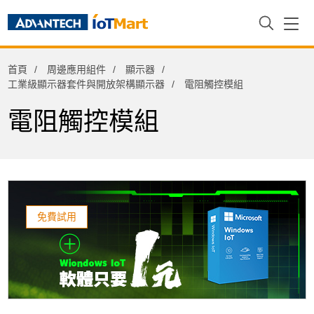
周邊應用組件
首頁
周邊應用組件
顯示器
iDoor功能擴充模組
工業級顯示器套件與開放架構顯示器
電阻觸控模組
工業級固態硬碟
電阻觸控模組
工業級硬碟
工業級記憶卡
工業級記憶體模組
熱感式印表機
免費試用
電子紙
電源供應器
顯示器
工業顯示器解決方案