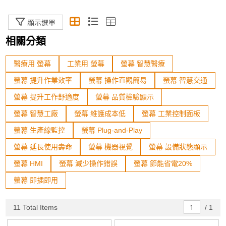
工業級顯示器套件與開放架構顯示器
顯示選單
Open Frame觸控顯示器
相關分類
電容觸控模組
醫療用 螢幕
工業用 螢幕
螢幕 智慧醫療
電阻觸控模組
螢幕 提升作業效率
螢幕 操作直觀簡易
螢幕 智慧交通
數位看板顯示器
螢幕 提升工作舒適度
螢幕 品質檢驗顯示
車載顯示器
螢幕 智慧工廠
螢幕 維護成本低
螢幕 工業控制面板
通用型商用螢幕
螢幕 生產線監控
螢幕 Plug-and-Play
螢幕 延長使用壽命
螢幕 機器視覺
螢幕 設備狀態顯示
醫療級顯示器
螢幕 HMI
螢幕 減少操作錯誤
螢幕 節能省電20%
GPU卡
螢幕 即插即用
工業級IOT感測模組
11 Total Items
/
1
產業專用螢幕支架