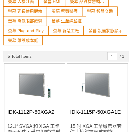
螢幕 人機介面
螢幕 HMI
螢幕 品質檢驗顯示
工業級顯示器套件與開放架構顯示器
螢幕 延長使用壽命
螢幕 智慧醫療
螢幕 智慧交通
螢幕 降低眼部疲勞
Open Frame觸控顯示器
螢幕 生產線監控
電容觸控模組
螢幕 Plug-and-Play
螢幕 智慧工廠
螢幕 設備狀態顯示
電阻觸控模組
螢幕 維護成本低
數位看板顯示器
5 Total Items
/
1
車載顯示器
通用型商用螢幕
醫療級顯示器
GPU卡
IDK-1112P-50XGA2
IDK-1115P-50XGA1E
工業級IOT感測模組
加入購物車
12.1“ SVGA 和 XGA 工業
15 吋 XGA 工業顯示器套
產業專用螢幕支架
顯示套件，帶電阻式/投射
件｜投射電容式觸控