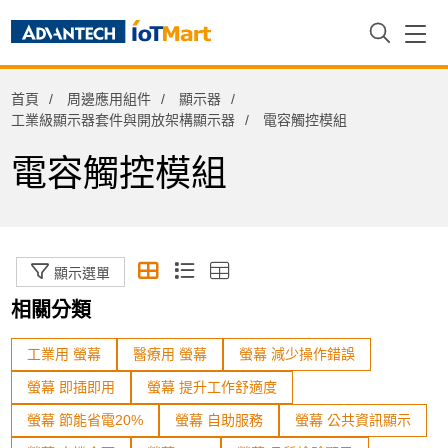
周邊應用組件
首頁
周邊應用組件
顯示器
iDoor功能擴充模組
工業級顯示器套件與開放架構顯示器
電容觸控模組
工業級固態硬碟
電容觸控模組
工業級硬碟
工業級記憶卡
工業級記憶體模組
顯示選單
熱感式印表機
相關分類
電子紙
工業用 螢幕
醫療用 螢幕
螢幕 減少操作錯誤
電源供應器
螢幕 即插即用
螢幕 提升工作舒適度
顯示器
螢幕 節能省電20%
螢幕 自助服務
螢幕 公共資訊顯示
工業顯示器解決方案