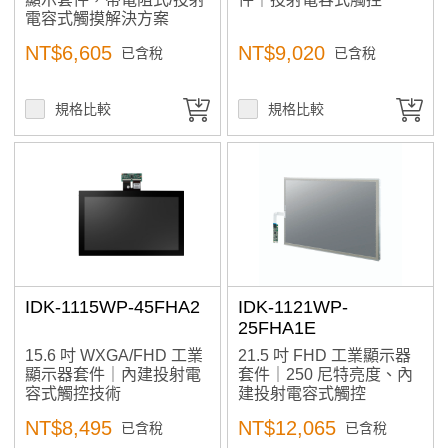
電容式觸摸解決方案
光碟機
NT$6,605
NT$9,020
已含稅
已含稅
產品已加入購物車
規格篩選
規格比較
規格比較
> 前往結帳
Status
In Stock
Sort By
The Newest
IDK-1115WP-45FHA2
IDK-1121WP-
Price: high–low
25FHA1E
Price: low–high
15.6 吋 WXGA/FHD 工業
21.5 吋 FHD 工業顯示器
A to Z
顯示器套件｜內建投射電
套件｜250 尼特亮度、內
容式觸控技術
建投射電容式觸控
Z to A
NT$8,495
NT$12,065
已含稅
已含稅